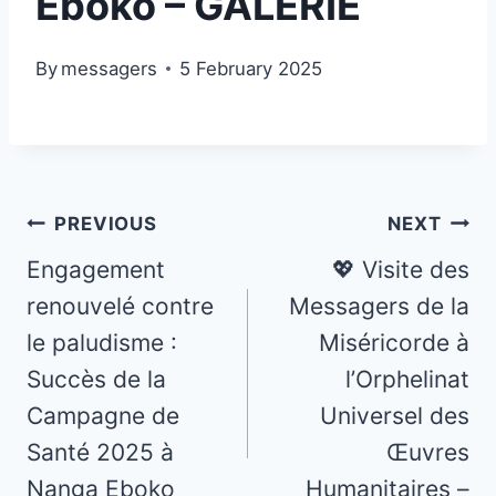
Eboko – GALERIE
By
messagers
5 February 2025
Post
PREVIOUS
NEXT
navigation
Engagement
💖 Visite des
renouvelé contre
Messagers de la
le paludisme :
Miséricorde à
Succès de la
l’Orphelinat
Campagne de
Universel des
Santé 2025 à
Œuvres
Nanga Eboko
Humanitaires –