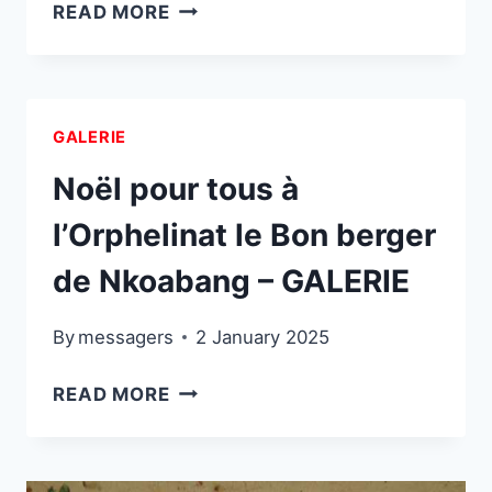
ENGAGEMENT
READ MORE
RENOUVELÉ
CONTRE
LE
PALUDISME
GALERIE
:
SUCCÈS
Noël pour tous à
DE
l’Orphelinat le Bon berger
LA
CAMPAGNE
de Nkoabang – GALERIE
DE
SANTÉ
By
messagers
2 January 2025
2025
À
NOËL
READ MORE
NANGA
POUR
EBOKO
TOUS
–
À
GALERIE