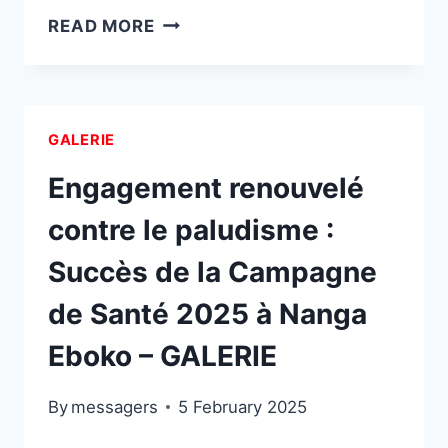
💖
READ MORE
VISITE
DES
MESSAGERS
DE
GALERIE
LA
MISÉRICORDE
Engagement renouvelé
À
contre le paludisme :
L’ORPHELINAT
UNIVERSEL
Succès de la Campagne
DES
ŒUVRES
de Santé 2025 à Nanga
HUMANITAIRES
Eboko – GALERIE
–
GALERIE
By
messagers
5 February 2025