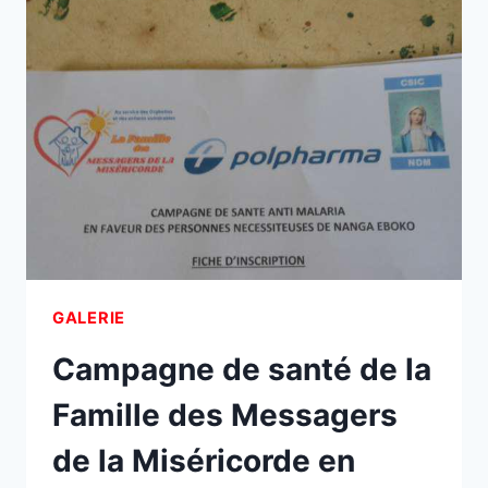
L’ORPHELINAT
LE
BON
BERGER
DE
NKOABANG
–
GALERIE
GALERIE
Campagne de santé de la
Famille des Messagers
de la Miséricorde en