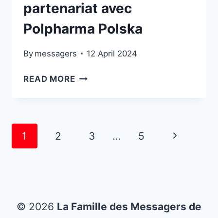
partenariat avec
Polpharma Polska
By
messagers
12 April 2024
CAMPAGNE
READ MORE
DE
SANTÉ
DE
LA
Page
Next
1
2
3
…
5
FAMILLE
navigation
DES
Page
MESSAGERS
DE
LA
MISÉRICORDE
© 2026
La Famille des Messagers de
EN